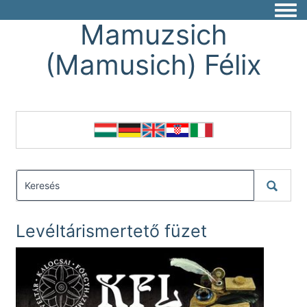
Togg
Mamuzsich
(Mamusich) Félix
Levéltárismertető füzet