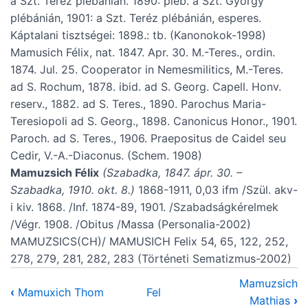
a Szt. Teréz plébánián. 1890: pléb. a Szt. György
plébánián, 1901: a Szt. Teréz plébánián, esperes.
Káptalani tisztségei:
1898.: tb. (Kanonokok-1998)
Mamusich Félix, nat. 1847. Apr. 30. M.-Teres., ordin.
1874. Jul. 25. Cooperator in Nemesmilitics, M.-Teres.
ad S. Rochum, 1878. ibid. ad S. Georg. Capell. Honv.
reserv., 1882. ad S. Teres., 1890. Parochus Maria-
Teresiopoli ad S. Georg., 1898. Canonicus Honor., 1901.
Paroch. ad S. Teres., 1906. Praepositus de Caidel seu
Cedir, V.-A.-Diaconus. (Schem. 1908)
Mamuzsich Félix
(Szabadka, 1847. ápr. 30. –
Szabadka, 1910. okt. 8.)
1868-1911, 0,03 ifm /Szül. akv-
i kiv. 1868. /Inf. 1874-89, 1901. /Szabadságkérelmek
/Végr. 1908. /Obitus /Massa (Personalia-2002)
MAMUZSICS(CH)/ MAMUSICH Felix 54, 65, 122, 252,
278, 279, 281, 282, 283 (Történeti Sematizmus-2002)
Mamuzsich
‹
Mamuxich Thom
Fel
Mathias
›