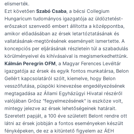
elismerték.
Ezt követően
Szabó Csaba
, a bécsi Collegium
Hungaricum tudományos igazgatója az üldöztetést-
erőszakot szenvedő embert állította a középpontba,
amikor előadásában az érsek letartóztatásának és
vallatásának-megtörésének eseményeit ismertette. A
koncepciós per eljárásának részletein túl a szabadulás
körülményeivel és kihívásaival is megismerkedhettünk.
Kálmán Peregrin OFM
, a Magyar Ferences Levéltár
igazgatója az érsek és egyik fontos munkatársa, Belon
Gellért kapcsolatáról szólt, kiemelve, hogy Belon
vesszőfutása, püspöki kinevezése engedélyezésének
megtagadása az Állami Egyházügyi Hivatal részéről
valójában Grősz "fegyelmezésének" is eszköze volt,
mintegy jelezve az érsek lehetőségeinek határait.
Szeretett papját, a 100 éve született Belont rendre ott
látni az érsek jobbján a fontos eseményeken készült
fényképeken, de ez a kitüntető figyelem az ÁEH