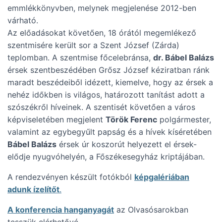
emmlékkönyvben, melynek megjelenése 2012-ben
várható.
Az előadásokat követően, 18 órától megemlékező
szentmisére került sor a Szent József (Zárda)
teplomban. A szentmise főcelebránsa,
dr. Bábel Balázs
érsek szentbeszédében Grősz József kéziratban ránk
maradt beszédeiből idézett, kiemelve, hogy az érsek a
nehéz időkben is világos, határozott tanítást adott a
szószékről híveinek. A szentisét követően a város
képviseletében megjelent
Török Ferenc
polgármester,
valamint az egybegyűlt papság és a hívek kíséretében
Bábel Balázs
érsek úr koszorút helyezett el érsek-
elődje nyugvóhelyén, a Főszékesegyház kriptájában.
A rendezvényen készült fotókból
képgalériában
adunk ízelítőt
.
A konferencia hanganyagát
az Olvasósarokban