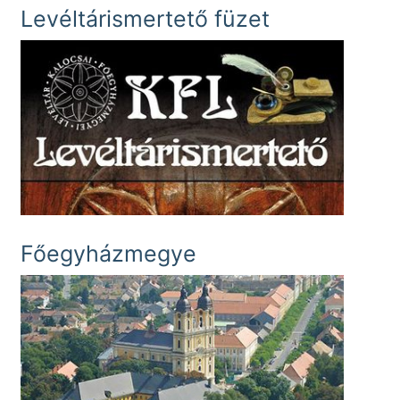
Levéltárismertető füzet
Főegyházmegye