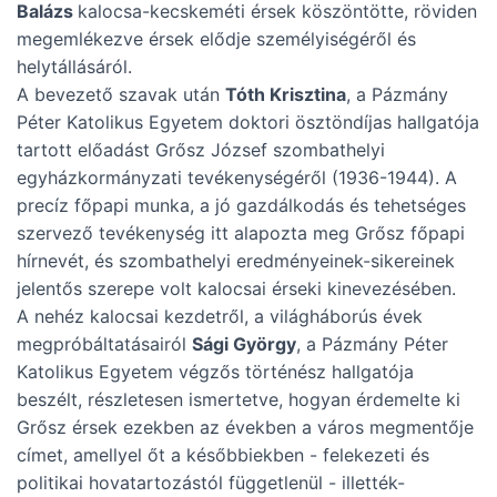
Balázs
kalocsa-kecskeméti érsek köszöntötte, röviden
megemlékezve érsek elődje személyiségéről és
helytállásáról.
A bevezető szavak után
Tóth Krisztina
, a Pázmány
Péter Katolikus Egyetem doktori ösztöndíjas hallgatója
tartott előadást Grősz József szombathelyi
egyházkormányzati tevékenységéről (1936-1944). A
precíz főpapi munka, a jó gazdálkodás és tehetséges
szervező tevékenység itt alapozta meg Grősz főpapi
hírnevét, és szombathelyi eredményeinek-sikereinek
jelentős szerepe volt kalocsai érseki kinevezésében.
A nehéz kalocsai kezdetről, a világháborús évek
megpróbáltatásairól
Sági György
, a Pázmány Péter
Katolikus Egyetem végzős történész hallgatója
beszélt, részletesen ismertetve, hogyan érdemelte ki
Grősz érsek ezekben az években a város megmentője
címet, amellyel őt a későbbiekben - felekezeti és
politikai hovatartozástól függetlenül - illették-