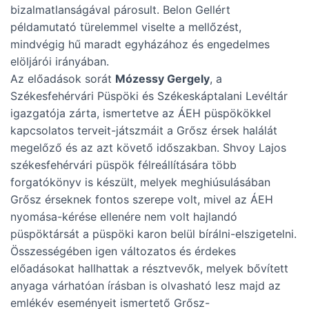
bizalmatlanságával párosult. Belon Gellért
példamutató türelemmel viselte a mellőzést,
mindvégig hű maradt egyházához és engedelmes
elöljárói irányában.
Az előadások sorát
Mózessy Gergely
, a
Székesfehérvári Püspöki és Székeskáptalani Levéltár
igazgatója zárta, ismertetve az ÁEH püspökökkel
kapcsolatos terveit-játszmáit a Grősz érsek halálát
megelőző és az azt követő időszakban. Shvoy Lajos
székesfehérvári püspök félreállítására több
forgatókönyv is készült, melyek meghiúsulásában
Grősz érseknek fontos szerepe volt, mivel az ÁEH
nyomása-kérése ellenére nem volt hajlandó
püspöktársát a püspöki karon belül bírálni-elszigetelni.
Összességében igen változatos és érdekes
előadásokat hallhattak a résztvevők, melyek bővített
anyaga várhatóan írásban is olvasható lesz majd az
emlékév eseményeit ismertető Grősz-