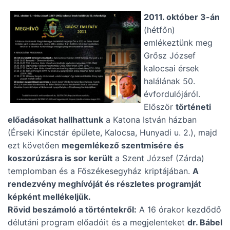
2011. október 3-án
(hétfőn)
emlékeztünk meg
Grősz József
kalocsai érsek
halálának 50.
évfordulójáról.
Először
történeti
előadásokat hallhattunk
a Katona István házban
(Érseki Kincstár épülete, Kalocsa, Hunyadi u. 2.), majd
ezt követően
megemlékező szentmisére és
koszorúzásra is sor került
a Szent József (Zárda)
templomban és a Főszékesegyház kriptájában.
A
rendezvény meghívóját és részletes programját
képként mellékeljük.
Rövid beszámoló a történtekről:
A 16 órakor kezdődő
délutáni program előadóit és a megjelenteket
dr. Bábel