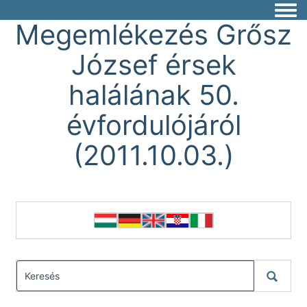
Togg
Megemlékezés Grősz
József érsek
halálának 50.
évfordulójáról
(2011.10.03.)