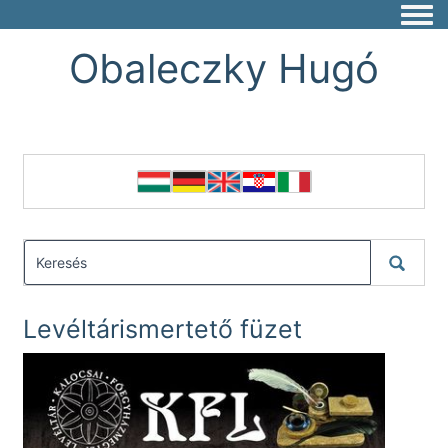
Togg
Obaleczky Hugó
Levéltárismertető füzet