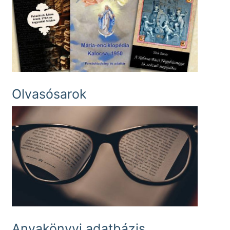
Olvasósarok
Anyakönyvi adatbázis