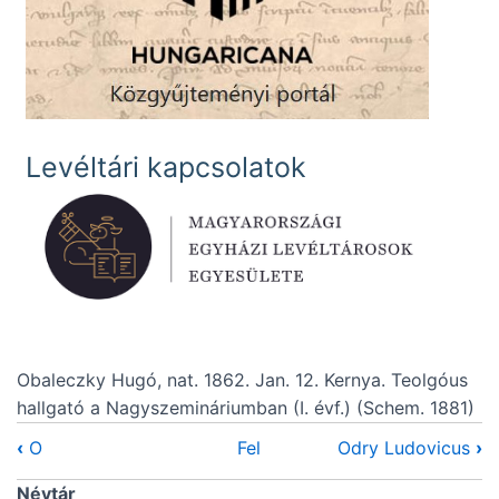
Levéltári kapcsolatok
Obaleczky Hugó, nat. 1862. Jan. 12. Kernya. Teolgóus
hallgató a Nagyszemináriumban (I. évf.) (Schem. 1881)
‹
O
Fel
Odry Ludovicus
›
Névtár