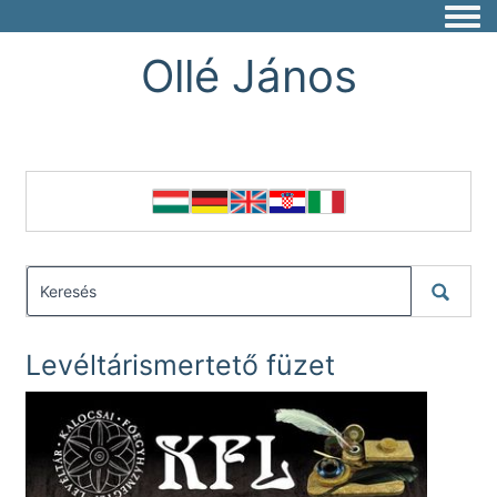
Togg
Ollé János
Levéltárismertető füzet