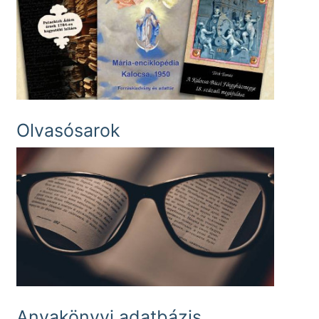
Olvasósarok
Anyakönyvi adatbázis