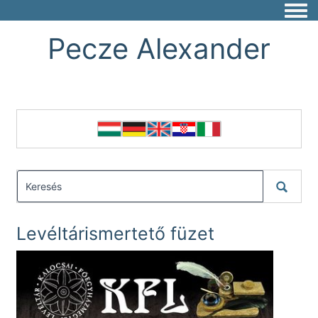
Togg
Pecze Alexander
Levéltárismertető füzet