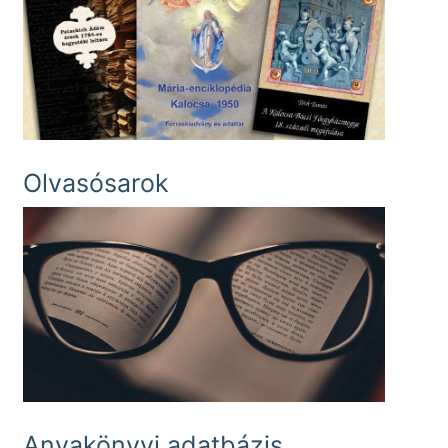
Olvasósarok
Anyakönyvi adatbázis