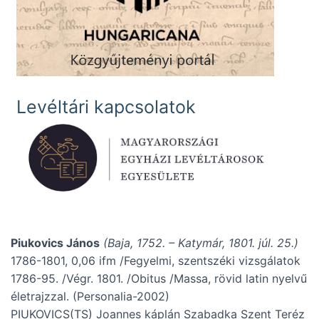
Levéltári kapcsolatok
Piukovics János
(Baja, 1752. – Katymár, 1801. júl. 25.)
1786-1801, 0,06 ifm /Fegyelmi, szentszéki vizsgálatok
1786-95. /Végr. 1801. /Obitus /Massa, rövid latin nyelvű
életrajzzal. (Personalia-2002)
PIUKOVICS(TS) Joannes káplán Szabadka Szent Teréz