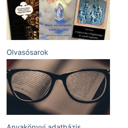
Olvasósarok
Anyakönyvi adatbázis