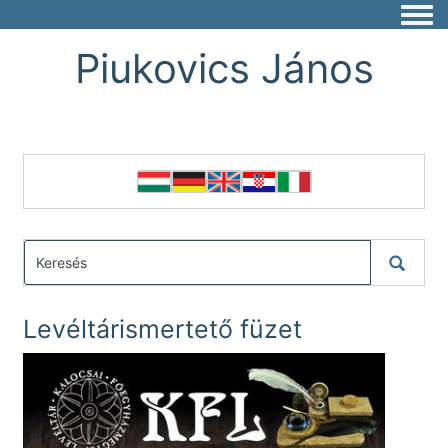
Togg
Piukovics János
Levéltárismertető füzet