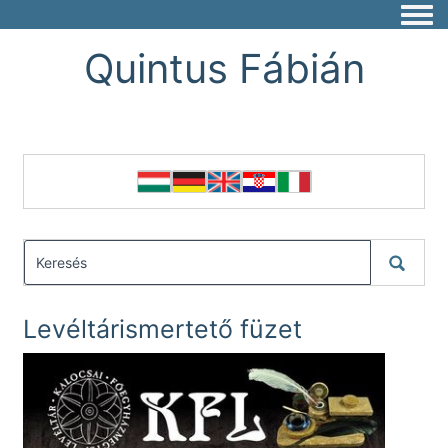
Togg
Quintus Fábián
Levéltárismertető füzet