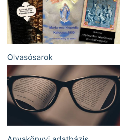
Olvasósarok
Anyakönyvi adatbázis