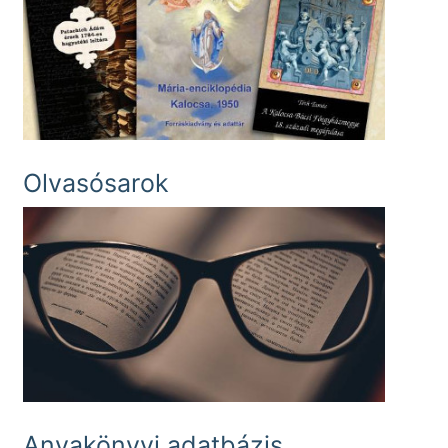
Olvasósarok
Anyakönyvi adatbázis