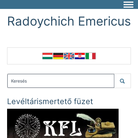
Togg
Radoychich Emericus
Levéltárismertető füzet