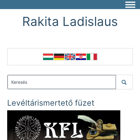
Togg
Rakita Ladislaus
Levéltárismertető füzet