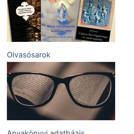
Olvasósarok
Anyakönyvi adatbázis