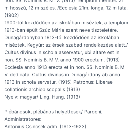
hon. SS. Nominis B. M. V. (1915) Templom méretei: 21
m hosszú, 12 m széles. /Ecclesia 21m. longa, 12 m lata.
(1902)
1900-tól kezdődően az iskolában miséztek, a templom
1913-ban épült Szűz Mária szent neve tiszteletére.
Dunagárdonyban 1913-tól kezdődően az iskolában
miséztek. Kegyúr: az érsek szabad rendelkezése alatt./
Cultus divinus in schola asservatur, ubi altare est in
hon. SS. Nominis B. M V. anno 1900 erectum. (1913)
Ecclesia anno 1913 erecta et in hon. SS. Nominis B. M
V. dedicata. Cultus divinus in Dunagárdony ab anno
1913 in schola servatur. (1915) Patronus: Liberae
collationis archiepiscopalis (1913)
Nyelv: magyar/ Ling. Hung. (1913)
Plébánosok, plébános helyettesek/ Parochi,
Administratores:
Antonius Csincsek adm. (1913-1923)