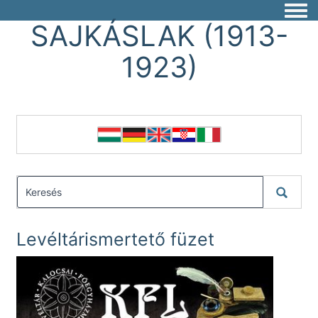
Togg
SAJKÁSLAK (1913-
1923)
Levéltárismertető füzet