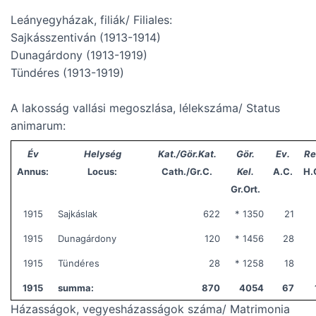
Leányegyházak, filiák/ Filiales:
Sajkásszentiván (1913-1914)
Dunagárdony (1913-1919)
Tündéres (1913-1919)
A lakosság vallási megoszlása, lélekszáma/ Status
animarum:
Év
Helység
Kat./Gör.Kat.
Gör.
Ev.
Re
Annus:
Locus:
Cath./Gr.C.
Kel.
A.C.
H.
Gr.Ort.
1915
Sajkáslak
622
* 1350
21
1915
Dunagárdony
120
* 1456
28
1915
Tündéres
28
* 1258
18
1915
summa:
870
4054
67
Házasságok, vegyesházasságok száma/ Matrimonia