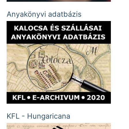
Anyakönyvi adatbázis
KFL - Hungaricana