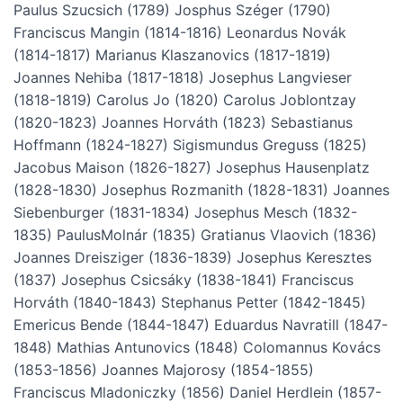
Paulus Szucsich (1789) Josphus Széger (1790)
Franciscus Mangin (1814-1816) Leonardus Novák
(1814-1817) Marianus Klaszanovics (1817-1819)
Joannes Nehiba (1817-1818) Josephus Langvieser
(1818-1819) Carolus Jo (1820) Carolus Joblontzay
(1820-1823) Joannes Horváth (1823) Sebastianus
Hoffmann (1824-1827) Sigismundus Greguss (1825)
Jacobus Maison (1826-1827) Josephus Hausenplatz
(1828-1830) Josephus Rozmanith (1828-1831) Joannes
Siebenburger (1831-1834) Josephus Mesch (1832-
1835) PaulusMolnár (1835) Gratianus Vlaovich (1836)
Joannes Dreisziger (1836-1839) Josephus Keresztes
(1837) Josephus Csicsáky (1838-1841) Franciscus
Horváth (1840-1843) Stephanus Petter (1842-1845)
Emericus Bende (1844-1847) Eduardus Navratill (1847-
1848) Mathias Antunovics (1848) Colomannus Kovács
(1853-1856) Joannes Majorosy (1854-1855)
Franciscus Mladoniczky (1856) Daniel Herdlein (1857-