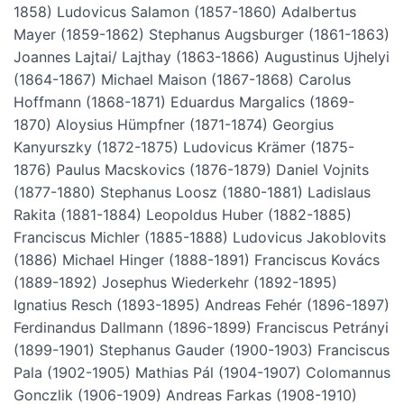
1858) Ludovicus Salamon (1857-1860) Adalbertus
Mayer (1859-1862) Stephanus Augsburger (1861-1863)
Joannes Lajtai/ Lajthay (1863-1866) Augustinus Ujhelyi
(1864-1867) Michael Maison (1867-1868) Carolus
Hoffmann (1868-1871) Eduardus Margalics (1869-
1870) Aloysius Hümpfner (1871-1874) Georgius
Kanyurszky (1872-1875) Ludovicus Krämer (1875-
1876) Paulus Macskovics (1876-1879) Daniel Vojnits
(1877-1880) Stephanus Loosz (1880-1881) Ladislaus
Rakita (1881-1884) Leopoldus Huber (1882-1885)
Franciscus Michler (1885-1888) Ludovicus Jakoblovits
(1886) Michael Hinger (1888-1891) Franciscus Kovács
(1889-1892) Josephus Wiederkehr (1892-1895)
Ignatius Resch (1893-1895) Andreas Fehér (1896-1897)
Ferdinandus Dallmann (1896-1899) Franciscus Petrányi
(1899-1901) Stephanus Gauder (1900-1903) Franciscus
Pala (1902-1905) Mathias Pál (1904-1907) Colomannus
Gonczlik (1906-1909) Andreas Farkas (1908-1910)