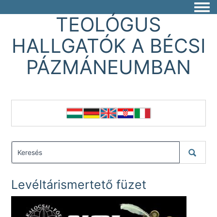
Togg
TEOLÓGUS
HALLGATÓK A BÉCSI
PÁZMÁNEUMBAN
Levéltárismertető füzet