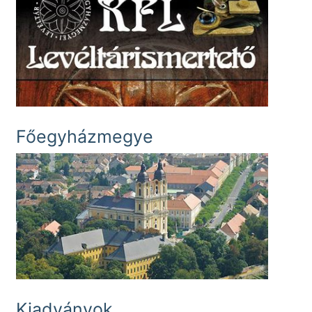
Főegyházmegye
Kiadványok