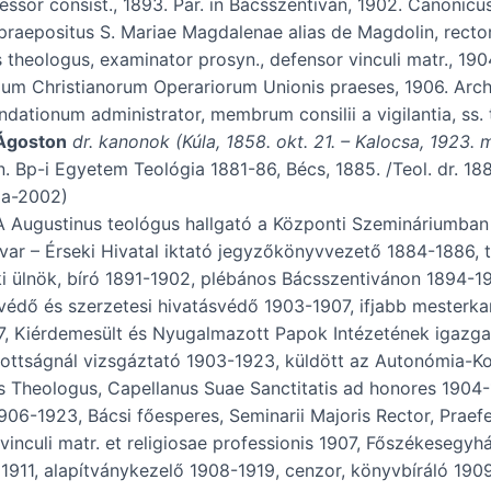
essor consist., 1893. Par. in Bácsszentiván, 1902. Canonicus
praepositus S. Mariae Magdalenae alias de Magdolin, rector se
 theologus, examinator prosyn., defensor vinculi matr., 19
um Christianorum Operariorum Unionis praeses, 1906. Archidi
ndationum administrator, membrum consilii a vigilantia, ss.
 Ágoston
dr. kanonok (Kúla, 1858. okt. 21. – Kalocsa, 1923. m
n. Bp-i Egyetem Teológia 1881-86, Bécs, 1885. /Teol. dr. 1
ia-2002)
Augustinus teológus hallgató a Központi Szemináriumban 
var – Érseki Hivatal iktató jegyzőkönyvvezető 1884-1886, t
i ülnök, bíró 1891-1902, plébános Bácsszentivánon 1894-19
védő és szerzetesi hivatásvédő 1903-1907, ifjabb mesterk
, Kiérdemesült és Nyugalmazott Papok Intézetének igazga
ottságnál vizsgáztató 1903-1923, küldött az Autonómia-K
 Theologus, Capellanus Suae Sanctitatis ad honores 1904-
906-1923, Bácsi főesperes, Seminarii Majoris Rector, Praefec
vinculi matr. et religiosae professionis 1907, Főszékesegy
a 1911, alapítványkezelő 1908-1919, cenzor, könyvbíráló 19