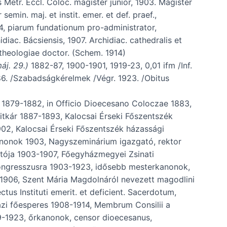
 Metr. Eccl. Coloc. magister junior, 1903. Magister
min. maj. et instit. emer. et def. praef.,
04, piarum fundationum pro-administrator,
ac. Bácsiensis, 1907. Archidiac. cathedralis et
 theologiae doctor. (Schem. 1914)
áj. 29.)
1882-87, 1900-1901, 1919-23, 0,01 ifm /Inf.
886. /Szabadságkérelmek /Végr. 1923. /Obitus
1879-1882, in Officio Dioecesano Coloczae 1883,
itkár 1887-1893, Kalocsai Érseki Főszentszék
02, Kalocsai Érseki Főszentszék házassági
anonok 1903, Nagyszeminárium igazgató, rektor
tója 1903-1907, Főegyházmegyei Zsinati
ongresszusra 1903-1923, idősebb mesterkanonok,
1906, Szent Mária Magdolnáról nevezett magodlini
tus Instituti emerit. et deficient. Sacerdotum,
házi főesperes 1908-1914, Membrum Consilii a
09-1923, őrkanonok, censor dioecesanus,