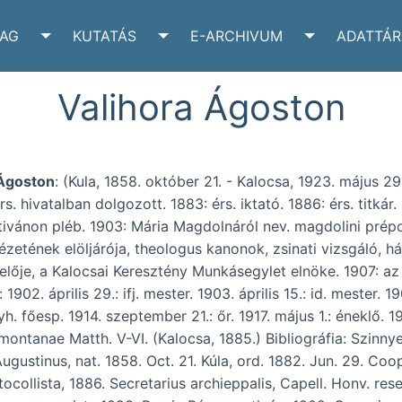
YAG
KUTATÁS
E-ARCHIVUM
ADATTÁR
VÉLTÁR SUBMENU
TOGGLE IRATANYAG SUBMENU
TOGGLE KUTATÁS SUBMENU
TOGGLE E-A
Valihora Ágoston
 Ágoston
: (Kula, 1858. október 21. - Kalocsa, 1923. május 29
s. hivatalban dolgozott. 1883: érs. iktató. 1886: érs. titkár
ivánon pléb. 1903: Mária Magdolnáról nev. magdolini prépo
ézetének elöljárója, theologus kanonok, zsinati vizsgáló, 
lője, a Kalocsai Keresztény Munkásegylet elnöke. 1907: az 
:
1902. április 29.: ifj. mester. 1903. április 15.: id. mester. 1
. főesp. 1914. szeptember 21.: őr. 1917. május 1.: éneklő. 1
 montanae Matth. V-VI. (Kalocsa, 1885.) Bibliográfia: Szinny
ugustinus, nat. 1858. Oct. 21. Kúla, ord. 1882. Jun. 29. Coop
ocollista, 1886. Secretarius archieppalis, Capell. Honv. res