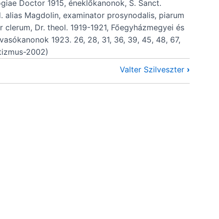
giae Doctor 1915, éneklőkanonok, S. Sanct.
gd. alias Magdolin, examinator prosynodalis, piarum
 clerum, Dr. theol. 1919-1921, Főegyházmegyei és
asókanonok 1923. 26, 28, 31, 36, 39, 45, 48, 67,
matizmus-2002)
Valter Szilveszter
›