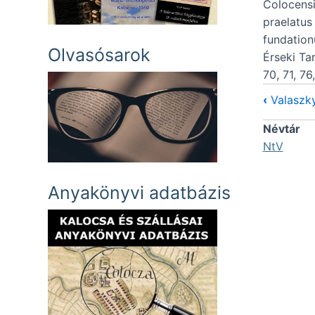
Colocensi
praelatus
fundation
Olvasósarok
Érseki Ta
70, 71, 76
‹
Valaszk
Névtár
NtV
Anyakönyvi adatbázis