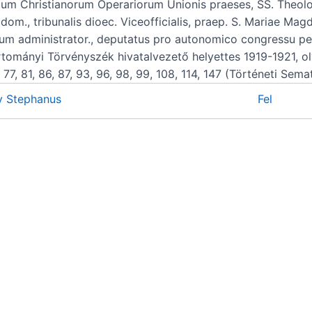
um Christianorum Operariorum Unionis praeses, SS. Theolo
 dom., tribunalis dioec. Viceofficialis, praep. S. Mariae Ma
um administrator., deputatus pro autonomico congressu per
rtományi Törvényszék hivatalvezető helyettes 1919-1921, olv
, 77, 81, 86, 87, 93, 96, 98, 99, 108, 114, 147 (Történeti Se
y Stephanus
Fel