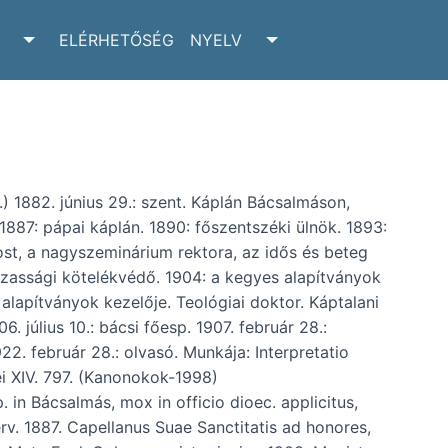
ELÉRHETŐSÉG
NYELV
RCHIVUM SUBMENU
TOGGLE ADATTÁR SUBMENU
TOGGLE NYELV SUBM
.) 1882. június 29.: szent. Káplán Bácsalmáson,
. 1887: pápai káplán. 1890: főszentszéki ülnök. 1893:
st, a nagyszeminárium rektora, az idős és beteg
házassági kötelékvédő. 1904: a kegyes alapítványok
alapítványok kezelője. Teológiai doktor. Káptalani
906. július 10.: bácsi főesp. 1907. február 28.:
922. február 28.: olvasó. Munkája: Interpretatio
ei XIV. 797. (Kanonokok-1998)
. in Bácsalmás, mox in officio dioec. applicitus,
erv. 1887. Capellanus Suae Sanctitatis ad honores,