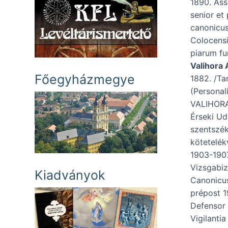
1890. Ass
senior et 
canonicus
Colocensi
piarum fu
Valihora
Főegyházmegye
1882. /Ta
(Personal
VALIHORA 
Érseki Ud
szentszék
kötetelék
1903-1907
Vizsgabiz
Kiadványok
Canonicus
prépost 1
Defensor 
Vigilanti