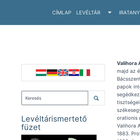
CÍMLAP
LEVÉLTÁR
IRATAN
TOGGLE LE
Valihora
majd az ér
Bácsszent
papok int
segédkeze
tisztségei
székesegyh
Levéltárismertető
orationis
füzet
Valihora A
1883. Prot