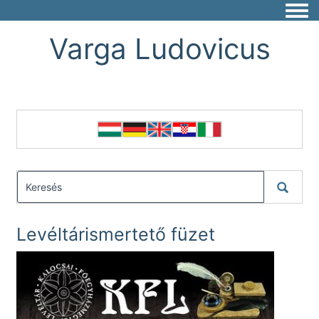
Togg
Varga Ludovicus
Levéltárismertető füzet