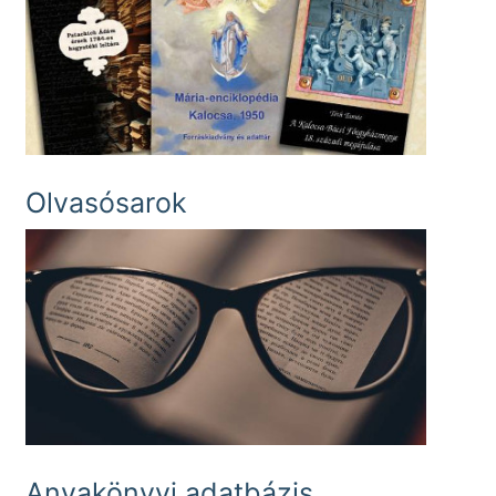
Olvasósarok
Anyakönyvi adatbázis