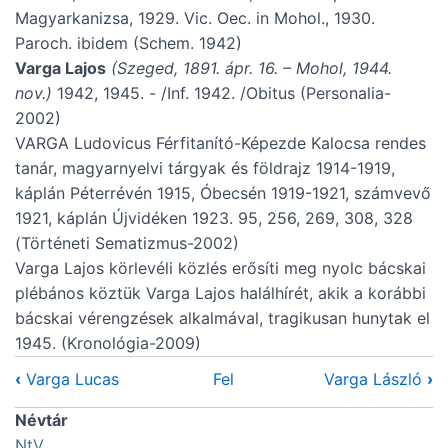
Magyarkanizsa, 1929. Vic. Oec. in Mohol., 1930.
Paroch. ibidem (Schem. 1942)
Varga Lajos
(Szeged, 1891. ápr. 16. – Mohol, 1944.
nov.)
1942, 1945. - /Inf. 1942. /Obitus (Personalia-
2002)
VARGA Ludovicus Férfitanító-Képezde Kalocsa rendes
tanár, magyarnyelvi tárgyak és földrajz 1914-1919,
káplán Péterrévén 1915, Óbecsén 1919-1921, számvevő
1921, káplán Újvidéken 1923. 95, 256, 269, 308, 328
(Történeti Sematizmus-2002)
Varga Lajos körlevéli közlés erősíti meg nyolc bácskai
plébános köztük Varga Lajos halálhírét, akik a korábbi
bácskai vérengzések alkalmával, tragikusan hunytak el
1945. (Kronológia-2009)
‹
Varga Lucas
Fel
Varga László
›
Névtár
NtV