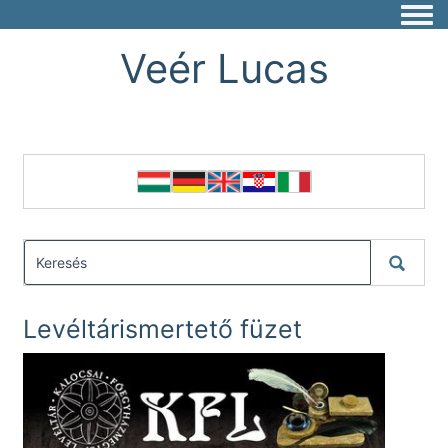
Togg
Veér Lucas
Levéltárismertető füzet