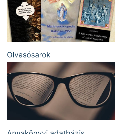
Olvasósarok
Anyakönyvi adatbázis