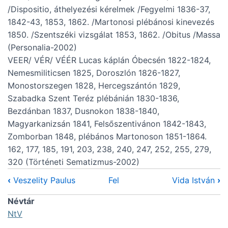
/Dispositio, áthelyezési kérelmek /Fegyelmi 1836-37,
1842-43, 1853, 1862. /Martonosi plébánosi kinevezés
1850. /Szentszéki vizsgálat 1853, 1862. /Obitus /Massa
(Personalia-2002)
VEER/ VÉR/ VÉÉR Lucas káplán Óbecsén 1822-1824,
Nemesmiliticsen 1825, Doroszlón 1826-1827,
Monostorszegen 1828, Hercegszántón 1829,
Szabadka Szent Teréz plébánián 1830-1836,
Bezdánban 1837, Dusnokon 1838-1840,
Magyarkanizsán 1841, Felsőszentivánon 1842-1843,
Zomborban 1848, plébános Martonoson 1851-1864.
162, 177, 185, 191, 203, 238, 240, 247, 252, 255, 279,
320 (Történeti Sematizmus-2002)
‹
Veszelity Paulus
Fel
Vida István
›
Névtár
NtV