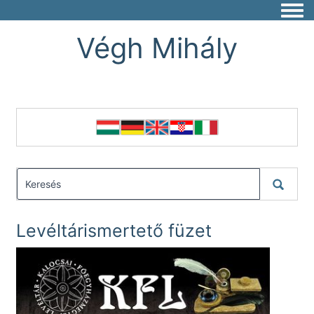
Togg
Végh Mihály
Levéltárismertető füzet