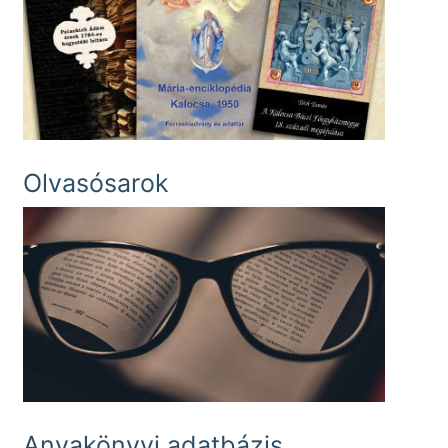
Olvasósarok
Anyakönyvi adatbázis