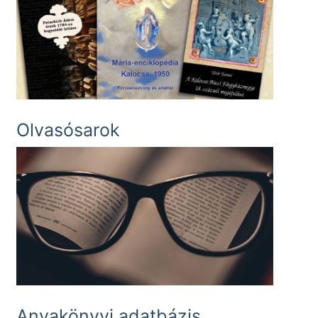
Olvasósarok
Anyakönyvi adatbázis