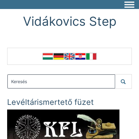
Togg
Vidákovics Step
Levéltárismertető füzet