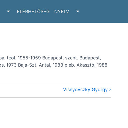
ELÉRHETŐSÉG
NYELV
RCHIVUM SUBMENU
TOGGLE ADATTÁR SUBMENU
TOGGLE NYELV SUBM
sa, teol. 1955-1959 Budapest, szent. Budapest,
s, 1973 Baja-Szt. Antal, 1983 pléb. Akasztó, 1988
Visnyovszky György
›