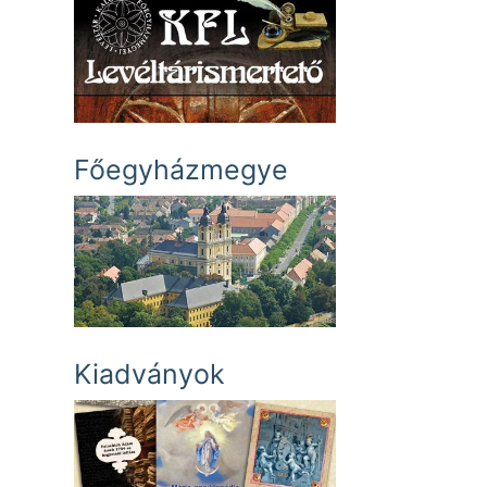
Főegyházmegye
Kiadványok