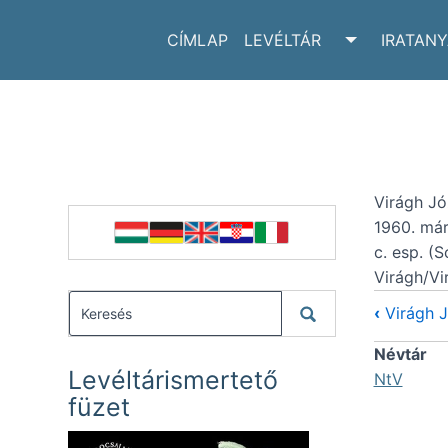
CÍMLAP
LEVÉLTÁR
IRATAN
TOGGLE LE
Virágh Jó
1960. már
c. esp. (
Virágh/Vi
‹
Virágh 
Névtár
Levéltárismertető
NtV
füzet