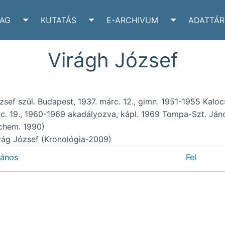
YAG
KUTATÁS
E-ARCHIVUM
ADATTÁR
VÉLTÁR SUBMENU
TOGGLE IRATANYAG SUBMENU
TOGGLE KUTATÁS SUBMENU
TOGGLE E-A
Virágh József
zsef szül. Budapest, 1937. márc. 12., gimn. 1951-1955 Kaloc
c. 19., 1960-1969 akadályozva, kápl. 1969 Tompa-Szt. Jáno
Schem. 1990)
rág József (Kronológia-2009)
János
Fel