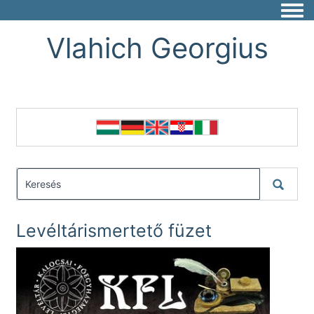
Togg
Vlahich Georgius
Levéltárismertető füzet