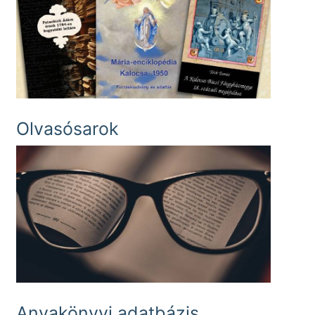
Olvasósarok
Anyakönyvi adatbázis