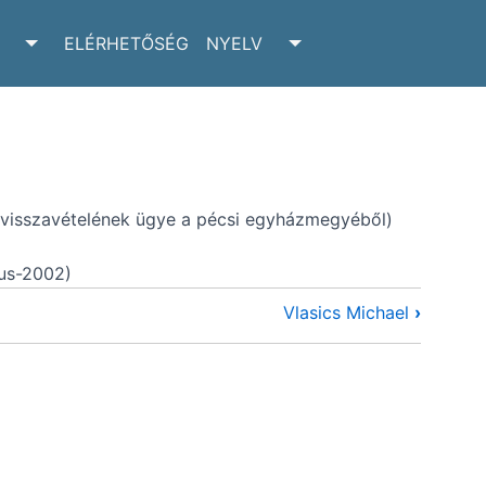
ELÉRHETŐSÉG
NYELV
RCHIVUM SUBMENU
TOGGLE ADATTÁR SUBMENU
TOGGLE NYELV SUBM
 (visszavételének ügye a pécsi egyházmegyéből)
us-2002)
Vlasics Michael
›