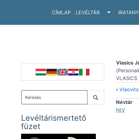
CÍMLAP
LEVÉLTÁR
IRATAN
TOGGLE LE
Vlasics J
(Personal
VLASICS 
‹
Vlaovits
Névtár
NtV
Levéltárismertető
füzet