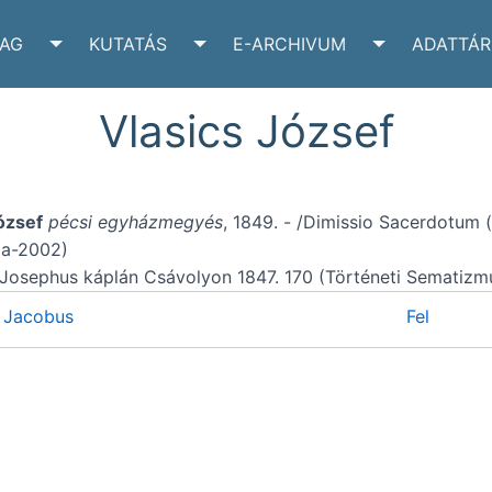
YAG
KUTATÁS
E-ARCHIVUM
ADATTÁR
VÉLTÁR SUBMENU
TOGGLE IRATANYAG SUBMENU
TOGGLE KUTATÁS SUBMENU
TOGGLE E-A
Vlasics József
ózsef
pécsi egyházmegyés
, 1849. - /Dimissio Sacerdotum
ia-2002)
Josephus káplán Csávolyon 1847. 170 (Történeti Sematizm
 Jacobus
Fel