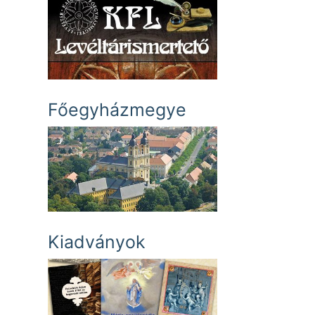
Főegyházmegye
Kiadványok