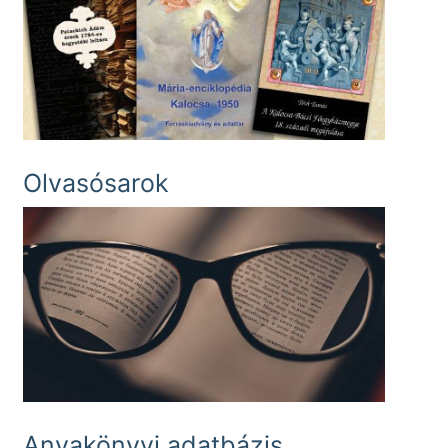
Olvasósarok
Anyakönyvi adatbázis