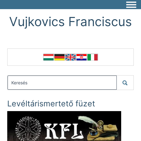
Togg
Vujkovics Franciscus
Levéltárismertető füzet