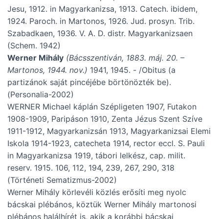
Jesu, 1912. in Magyarkanizsa, 1913. Catech. ibidem,
1924. Paroch. in Martonos, 1926. Jud. prosyn. Trib.
Szabadkaen, 1936. V. A. D. distr. Magyarkanizsaen
(Schem. 1942)
Werner Mihály
(Bácsszentiván, 1883. máj. 20. –
Martonos, 1944. nov.)
1941, 1945. - /Obitus (a
partizánok saját pincéjébe börtönözték be).
(Personalia-2002)
WERNER Michael káplán Szépligeten 1907, Futakon
1908-1909, Paripáson 1910, Zenta Jézus Szent Szíve
1911-1912, Magyarkanizsán 1913, Magyarkanizsai Elemi
Iskola 1914-1923, catecheta 1914, rector eccl. S. Pauli
in Magyarkanizsa 1919, tábori lelkész, cap. milit.
reserv. 1915. 106, 112, 194, 239, 267, 290, 318
(Történeti Sematizmus-2002)
Werner Mihály körlevéli közlés erősíti meg nyolc
bácskai plébános, köztük Werner Mihály martonosi
plébános halálhírét is, akik a korábbi bácskai