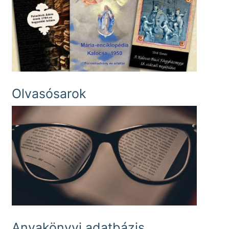
Olvasósarok
Anyakönyvi adatbázis