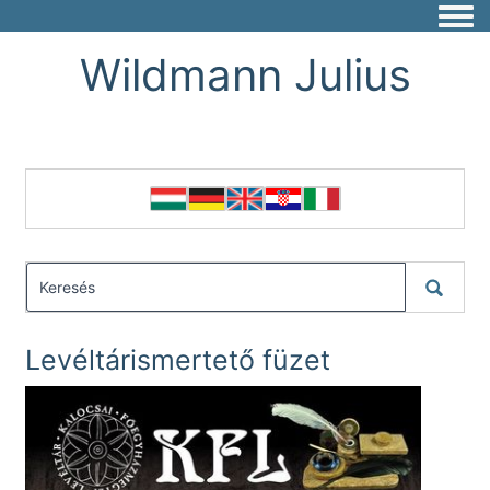
Togg
Wildmann Julius
Levéltárismertető füzet