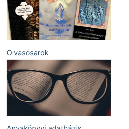
Olvasósarok
Anyakönyvi adatbázis