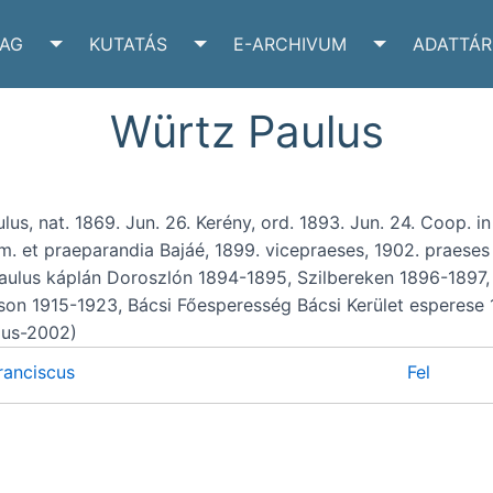
YAG
KUTATÁS
E-ARCHIVUM
ADATTÁR
VÉLTÁR SUBMENU
TOGGLE IRATANYAG SUBMENU
TOGGLE KUTATÁS SUBMENU
TOGGLE E-A
Würtz Paulus
us, nat. 1869. Jun. 26. Kerény, ord. 1893. Jun. 24. Coop. in
em. et praeparandia Bajáé, 1899. vicepraeses, 1902. praeses
lus káplán Doroszlón 1894-1895, Szilbereken 1896-1897, 
on 1915-1923, Bácsi Főesperesség Bácsi Kerület esperese 191
us-2002)
anciscus
Fel