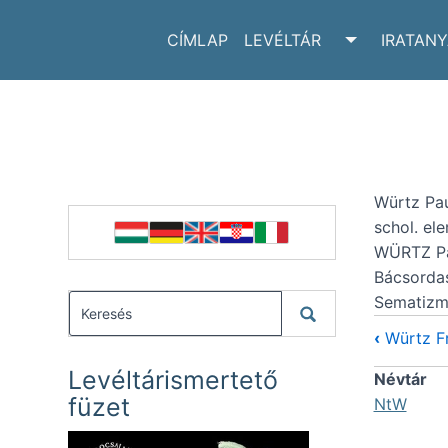
CÍMLAP
LEVÉLTÁR
IRATAN
TOGGLE LE
Würtz Paul
schol. el
WÜRTZ Pau
Bácsordas
Sematizm
‹
Würtz Fr
Levéltárismertető
Névtár
füzet
NtW