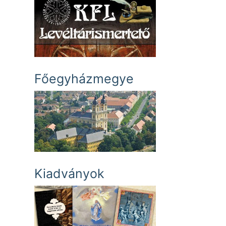
Főegyházmegye
Kiadványok