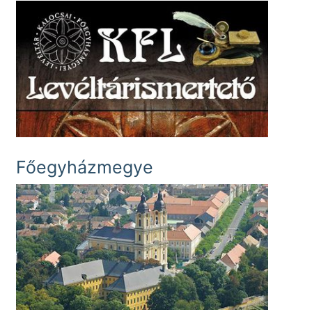
Főegyházmegye