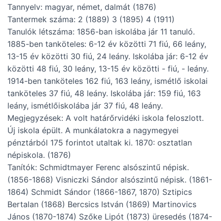
Tannyelv: magyar, német, dalmát (1876)
Tantermek száma: 2 (1889) 3 (1895) 4 (1911)
Tanulók létszáma: 1856-ban iskolába jár 11 tanuló.
1885-ben tanköteles: 6-12 év közötti 71 fiú, 66 leány,
13-15 év közötti 30 fiú, 24 leány. Iskolába jár: 6-12 év
közötti 48 fiú, 30 leány, 13-15 év közötti - fiú, - leány.
1914-ben tanköteles 162 fiú, 163 leány, ismétlő iskolai
tanköteles 37 fiú, 48 leány. Iskolába jár: 159 fiú, 163
leány, ismétlőiskolába jár 37 fiú, 48 leány.
Megjegyzések: A volt határőrvidéki iskola feloszlott.
Új iskola épült. A munkálatokra a nagymegyei
pénztárból 175 forintot utaltak ki. 1870: osztatlan
népiskola. (1876)
Tanítók: Schmidtmayer Ferenc alsószintű népisk.
(1856-1868) Visniczki Sándor alsószintű népisk. (1861-
1864) Schmidt Sándor (1866-1867, 1870) Sztipics
Bertalan (1868) Bercsics István (1869) Martinovics
János (1870-1874) Szőke Lipót (1873) üresedés (1874-