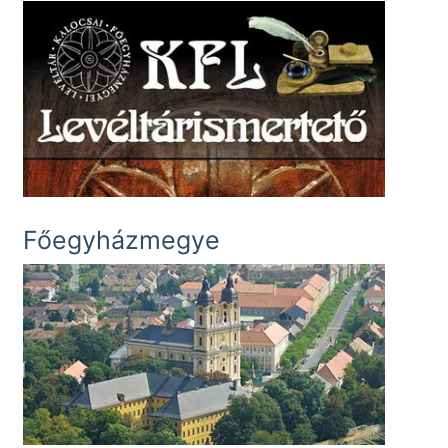
Főegyházmegye