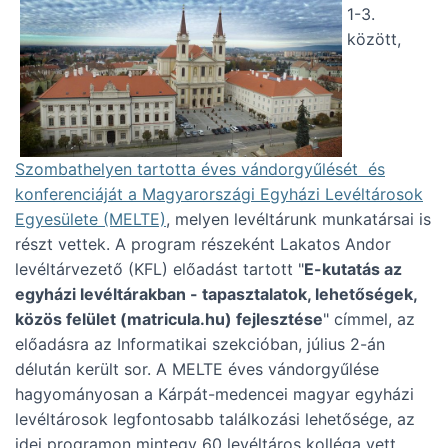
1-3.
között,
Szombathelyen tartotta éves vándorgyűlését és
konferenciáját a Magyarországi Egyházi Levéltárosok
Egyesülete (MELTE)
, melyen levéltárunk munkatársai is
részt vettek. A program részeként Lakatos Andor
levéltárvezető (KFL) előadást tartott "
E-kutatás az
egyházi levéltárakban - tapasztalatok, lehetőségek,
közös felület (matricula.hu) fejlesztése
" címmel, az
előadásra az Informatikai szekcióban, július 2-án
délután került sor. A MELTE éves vándorgyűlése
hagyományosan a Kárpát-medencei magyar egyházi
levéltárosok legfontosabb találkozási lehetősége, az
idei programon mintegy 60 levéltáros kolléga vett