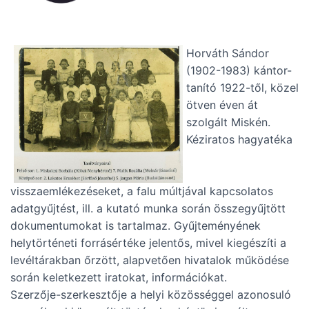
Horváth Sándor
(1902-1983) kántor-
tanító 1922-től, közel
ötven éven át
szolgált Miskén.
Kéziratos hagyatéka
visszaemlékezéseket, a falu múltjával kapcsolatos
adatgyűjtést, ill. a kutató munka során összegyűjtött
dokumentumokat is tartalmaz. Gyűjteményének
helytörténeti forrásértéke jelentős, mivel kiegészíti a
levéltárakban őrzött, alapvetően hivatalok működése
során keletkezett iratokat, információkat.
Szerzője-szerkesztője a helyi közösséggel azonosuló