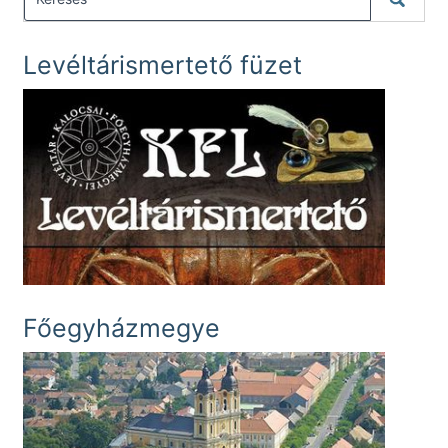
Levéltárismertető füzet
Főegyházmegye