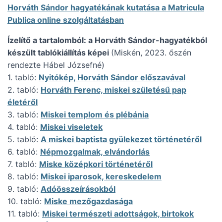
Horváth Sándor hagyatékának kutatása a Matricula
Publica online szolgáltatásban
Ízelítő a tartalomból: a Horváth Sándor-hagyatékból
készült tablókiállítás képei
(Miskén, 2023. őszén
rendezte Hábel Józsefné)
1. tabló:
Nyitókép, Horváth Sándor előszavával
2. tabló:
Horváth Ferenc, miskei születésű pap
életéről
3. tabló:
Miskei templom és plébánia
4. tabló:
Miskei viseletek
5. tabló:
A miskei baptista gyülekezet történetéről
6. tabló:
Népmozgalmak, elvándorlás
7. tabló:
Miske középkori történetéről
8. tabló:
Miskei iparosok, kereskedelem
9. tabló:
Adóösszeírásokból
10. tabló:
Miske mezőgazdasága
11. tabló:
Miskei természeti adottságok, birtokok