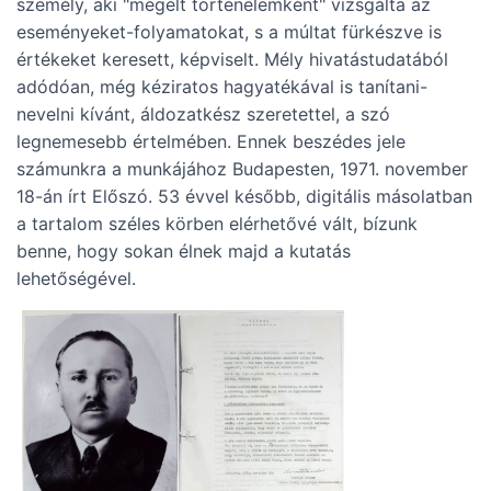
személy, aki "megélt történelemként" vizsgálta az
eseményeket-folyamatokat, s a múltat fürkészve is
értékeket keresett, képviselt. Mély hivatástudatából
adódóan, még kéziratos hagyatékával is tanítani-
nevelni kívánt, áldozatkész szeretettel, a szó
legnemesebb értelmében. Ennek beszédes jele
számunkra a munkájához Budapesten, 1971. november
18-án írt Előszó. 53 évvel később, digitális másolatban
a tartalom széles körben elérhetővé vált, bízunk
benne, hogy sokan élnek majd a kutatás
lehetőségével.