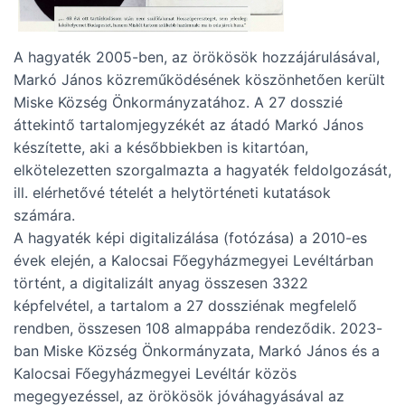
A hagyaték 2005-ben, az örökösök hozzájárulásával,
Markó János közreműködésének köszönhetően került
Miske Község Önkormányzatához. A 27 dosszié
áttekintő tartalomjegyzékét az átadó Markó János
készítette, aki a későbbiekben is kitartóan,
elkötelezetten szorgalmazta a hagyaték feldolgozását,
ill. elérhetővé tételét a helytörténeti kutatások
számára.
A hagyaték képi digitalizálása (fotózása) a 2010-es
évek elején, a Kalocsai Főegyházmegyei Levéltárban
történt, a digitalizált anyag összesen 3322
képfelvétel, a tartalom a 27 dossziénak megfelelő
rendben, összesen 108 almappába rendeződik. 2023-
ban Miske Község Önkormányzata, Markó János és a
Kalocsai Főegyházmegyei Levéltár közös
megegyezéssel, az örökösök jóváhagyásával az