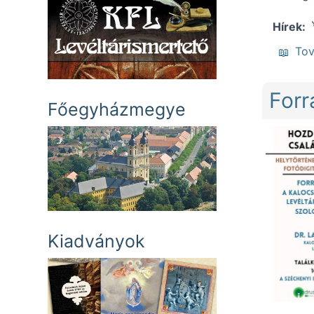
Hírek
To
Forr
Főegyházmegye
Kiadványok