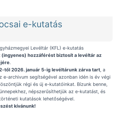
01.19.))
locsai e-kutatás
egyházmegyei Levéltár (KFL) e-kutatás
 (ingyenes) hozzáférést biztosít a levéltár az
ejére
.
től 2026. január 5-ig levéltárunk zárva tart
, a
Az e-archivum segítségével azonban idén is év végi
köszöntjük régi és új e-kutatóinkat. Bízunk benne,
 ünnepekhez, népszerűsíthetjük az e-kutatást, és
történeti kutatások lehetőségével.
zést kívánunk!