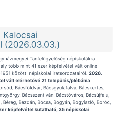
.09.))
a Kalocsai
l (2026.03.03.)
gyházmegyei Tanfelügyelőség népiskolákra
valy több mint 41 ezer képfelvétel vált online
1951 közötti népiskolai iratsorozatairól.
2026.
el vált elérhetővé 21 település/plébánia
borsód, Bácsföldvár, Bácsgyulafalva, Bácskertes,
tgyörgy, Bácsszentiván, Bácstóváros, Bácsújfalu,
, Béreg, Bezdán, Bócsa, Bogyán, Bogyiszló, Boróc,
er képfelvétel kutatható, 35 népiskolai