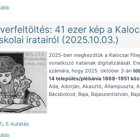
(15 nyílt nappal ünnepel a 15 éves kalocsai e-kutatás (2
vább
verfeltöltés: 41 ezer kép a Kalo
skolai iratairól (2025.10.03.)
2025-ben megkezdtük a Kalocsai Főe
vonatkozó iratainak digitalizálását. 
számára, hogy 2025. október 3-án
tö
14 település/plébánia 1868-1951 közöt
Ada, Adorján, Akasztó, Állampuszta, A
Bácsbokod, Baja, Bajaszentistván, Baj
E-kutatás
(Szerverfeltöltés: 41 ezer kép a Kalocsai Főtanfelügyelő
vább