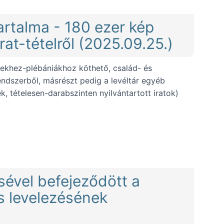
artalma - 180 ezer kép
at-tételről (2025.09.25.)
ésekhez-plébániákhoz köthető, család- és
rendszerből, másrészt pedig a levéltár egyéb
k, tételesen-darabszinten nyilvántartott iratok)
 kép több mint 900 kötetről és négyezer irat-tételről (2025
ésével befejeződött a
os levelezésének