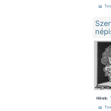
To
Szer
népi
Hírek
To