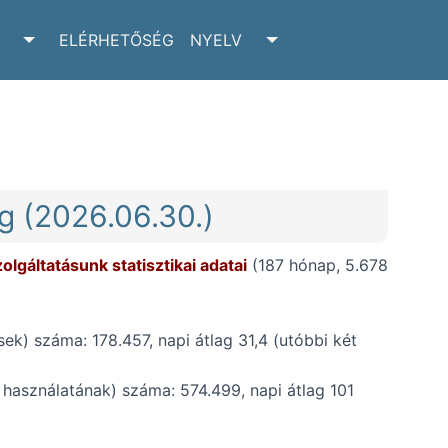
ELÉRHETŐSÉG
NYELV
RCHIVUM SUBMENU
TOGGLE ADATTÁR SUBMENU
TOGGLE NYELV SUBM
ág (2026.06.30.)
olgáltatásunk statisztikai adatai
(187 hónap, 5.678
sek) száma: 178.457, napi átlag 31,4 (utóbbi két
 használatának) száma: 574.499, napi átlag 101