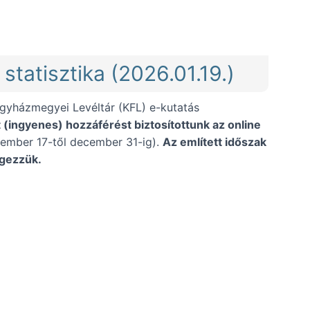
lügyelőség népiskolai iratairól (2026.03.03.))
 statisztika (2026.01.19.)
egyházmegyei Levéltár (KFL) e-kutatás
t (ingyenes) hozzáférést biztosítottunk az online
ember 17-től december 31-ig).
Az említett időszak
egezzük.