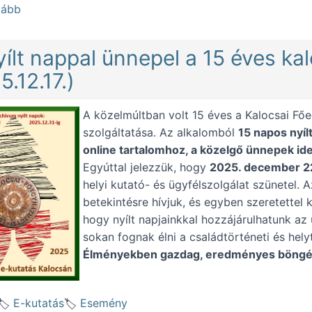
(15 nyílt nappal ünnepeltünk - kutatói statisztika (2026.
vább
yílt nappal ünnepel a 15 éves ka
5.12.17.)
A közelmúltban volt 15 éves a Kalocsai Fő
szolgáltatása. Az alkalomból
15 napos nyílt
online tartalomhoz, a közelgő ünnepek id
Egyúttal jelezzük, hogy
2025. december 22-
helyi kutató- és ügyfélszolgálat szünetel. 
betekintésre hívjuk, és egyben szeretettel 
hogy nyílt napjainkkal hozzájárulhatunk az
sokan fognak élni a családtörténeti és hely
Élményekben gazdag, eredményes böngés
E-kutatás
Esemény