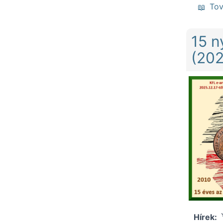
To
15 n
(202
Hírek