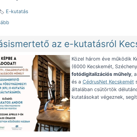
E-kutatás
(E-kutatás statisztika, feldolgozottság (2026.06.30.))
vább
ásismertető az e-kutatásról Ke
Közel három éve működik K
(6000 Kecskemét, Széchenyi
fotódigitalizációs műhely
, 
és a
CédrusNet Kecskemét
s
általában csütörtök délutáno
kutatásokat végeznek, segí