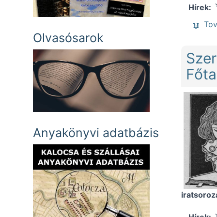
Hírek
To
Olvasósarok
Szer
Főta
Anyakönyvi adatbázis
iratsoroz
Hírek