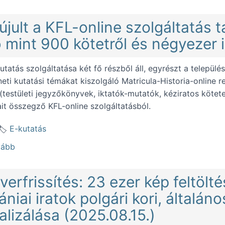
jult a KFL-online szolgáltatás t
 mint 900 kötetről és négyezer ir
utatás szolgáltatása két fő részből áll, egyrészt a települ
neti kutatási témákat kiszolgáló Matricula-Historia-online 
 (testületi jegyzőkönyvek, iktatók-mutatók, kéziratos kötete
it összegző KFL-online szolgáltatásból.
E-kutatás
(Megújult a KFL-online szolgáltatás tartalma - 180 ezer
vább
verfrissítés: 23 ezer kép feltölt
ániai iratok polgári kori, általán
talizálása (2025.08.15.)