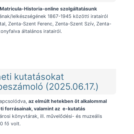
 Matricula-Historia-online szolgáltatásunk
nak/lelkészségének 1867-1945 közötti iratairól
tal, Zenta-Szent Ferenc, Zenta-Szent Szív, Zenta-
yfalva általános iratairól.
 a plébániai iratok polgári kori, általános levelezésének dig
eti kutatásokat
beszámoló (2025.06.17.)
kapcsolódva,
az elmúlt hetekben öt alkalommal
ti forrásainak, valamint az e-kutatás
árosi könyvtárak, ill. művelődési- és muzeális
 fő volt.