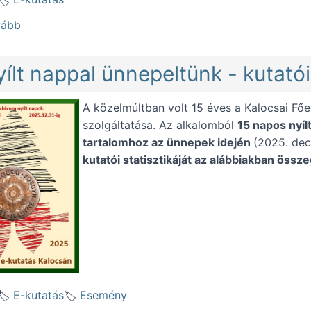
(Szerverfeltöltés: újabb 32 ezer kép a Kalocsai Főtanfe
vább
yílt nappal ünnepeltünk - kutatói
A közelmúltban volt 15 éves a Kalocsai Fő
szolgáltatása. Az alkalomból
15 napos nyíl
tartalomhoz az ünnepek idején
(2025. dec
kutatói statisztikáját az alábbiakban össz
E-kutatás
Esemény