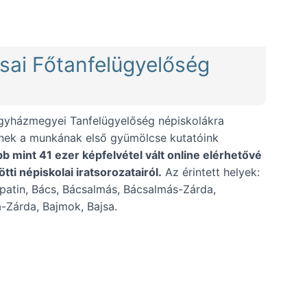
025.12.17.))
csai Főtanfelügyelőség
gyházmegyei Tanfelügyelőség népiskolákra
Ennek a munkának első gyümölcse kutatóink
bb mint 41 ezer képfelvétel vált online elérhetővé
ti népiskolai iratsorozatairól.
Az érintett helyek:
patin, Bács, Bácsalmás, Bácsalmás-Zárda,
a-Zárda, Bajmok, Bajsa.
ség népiskolai iratairól (2025.10.03.))