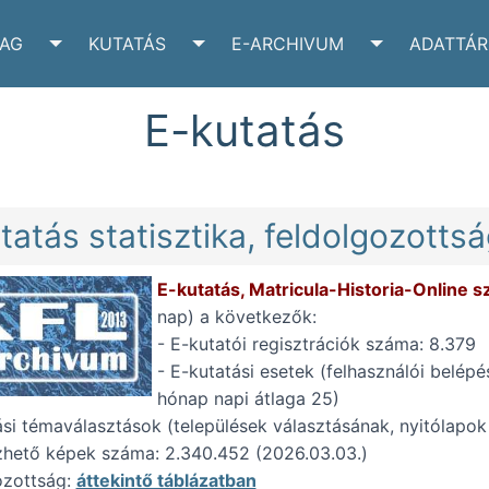
YAG
KUTATÁS
E-ARCHIVUM
ADATTÁR
VÉLTÁR SUBMENU
TOGGLE IRATANYAG SUBMENU
TOGGLE KUTATÁS SUBMENU
TOGGLE E-A
E-kutatás
tatás statisztika, feldolgozotts
E-kutatás, Matricula-Historia-Online sz
nap) a következők:
- E-kutatói regisztrációk száma: 8.379
- E-kutatási esetek (felhasználói belépé
hónap napi átlaga 25)
ási témaválasztások (települések választásának, nyitólapok
hető képek száma: 2.340.452 (2026.03.03.)
ozottság:
áttekintő táblázatban