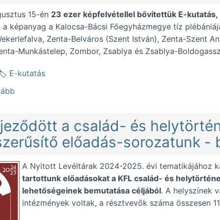
gusztus 15-én
23 ezer képfelvétellel bővítettük E-kutatás,
, a képanyag a Kalocsa-Bácsi Főegyházmegye tíz plébániájá
Wekerlefalva, Zenta-Belváros (Szent István), Zenta-Szent An
enta-Munkástelep, Zombor, Zsablya és Zsablya-Boldogasszon
E-kutatás
(Szerverfrissítés: 23 ezer kép feltöltésével befejeződött
vább
jeződött a család- és helytörtén
zerűsítő előadás-sorozatunk - 
A Nyitott Levéltárak 2024-2025. évi tematikájához 
tartottunk előadásokat a KFL család- és helytörténe
lehetőségeinek bemutatása céljából
. A helyszínek v
intézmények voltak, a résztvevők száma összesen 110