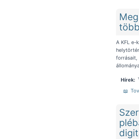
Megú
több
A KFL e-k
helytörté
forrásait,
állománya
Hírek
To
Szer
pléb
digi