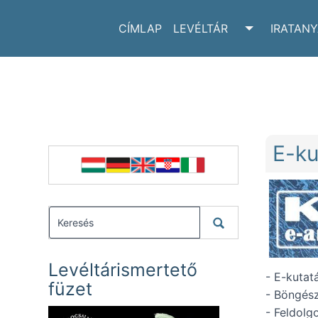
CÍMLAP
LEVÉLTÁR
IRATAN
TOGGLE LE
E-ku
Levéltárismertető
- E-kutat
füzet
- Böngész
- Feldolg