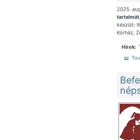
2025. au
tartalmát
készült: 
Kórház, Z
Hírek
To
Befe
néps