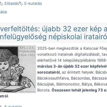
Előadás
E-kutatás
(Forrásismertető az e-kutatásról Kecskeméten (2026.04
vább
verfeltöltés: újabb 32 ezer kép 
nfelügyelőség népiskolai iratairó
2025-ben megkezdtük a Kalocsai Főe
vonatkozó iratainak digitalizálását, ta
elérhetővé 14 település/plébánia 1868-
március 3-án újabb 32 ezer képfelvét
sorozatairól
, az érintett helyek: Bács
Bácskossuthfalva, Bácsordas, Bácsszen
Bácsújlak, Bátmonostor, Bátya, Békova
Borota.
Összesen tehát jelenleg 73 ez
atról
.
E-kutatás