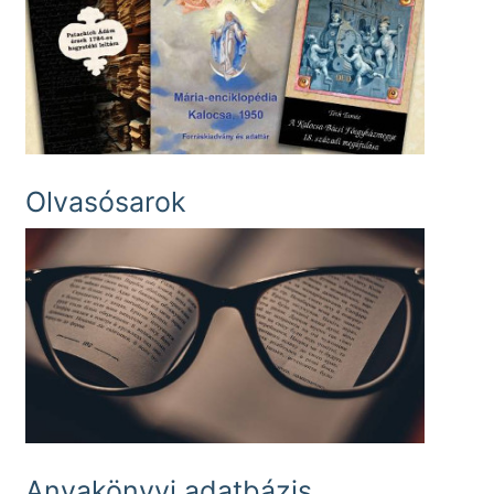
Olvasósarok
Anyakönyvi adatbázis