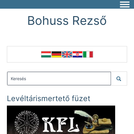
Togg
Bohuss Rezső
Levéltárismertető füzet