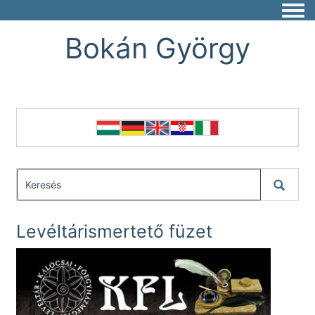
Togg
Bokán György
Levéltárismertető füzet