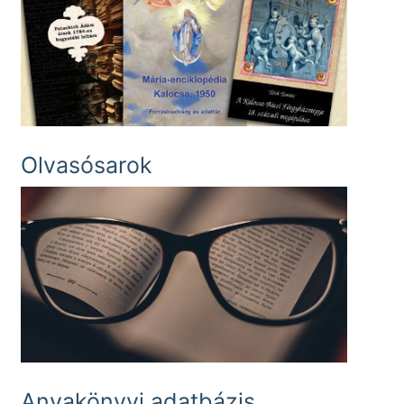
Olvasósarok
Anyakönyvi adatbázis