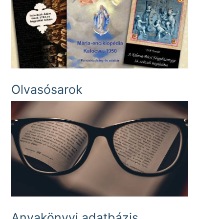
Olvasósarok
Anyakönyvi adatbázis