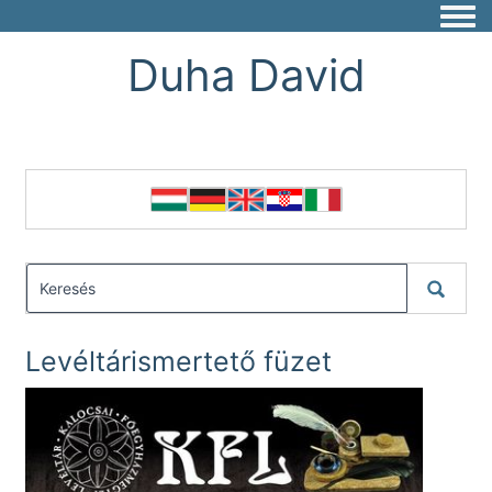
Togg
Duha David
Levéltárismertető füzet