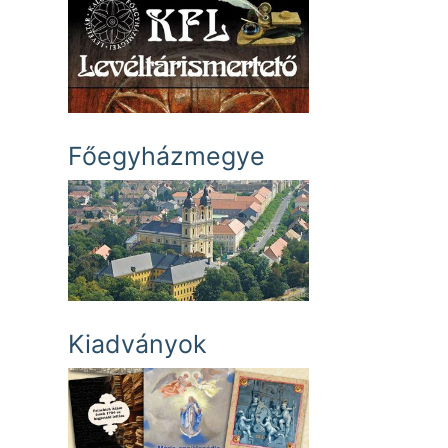
Főegyházmegye
Kiadványok