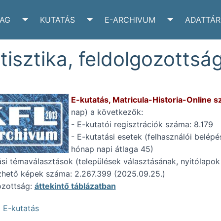
YAG
KUTATÁS
E-ARCHIVUM
ADATTÁR
VÉLTÁR SUBMENU
TOGGLE IRATANYAG SUBMENU
TOGGLE KUTATÁS SUBMENU
TOGGLE E-A
tisztika, feldolgozottság
E-kutatás, Matricula-Historia-Online sz
nap) a következők:
- E-kutatói regisztrációk száma: 8.179
- E-kutatási esetek (felhasználói belépé
hónap napi átlaga 45)
ási témaválasztások (települések választásának, nyitólapok
hető képek száma: 2.267.399 (2025.09.25.)
ozottság:
áttekintő táblázatban
E-kutatás