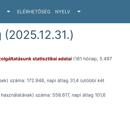
ELÉRHETŐSÉG
NYELV
RCHIVUM SUBMENU
TOGGLE ADATTÁR SUBMENU
TOGGLE NYELV SUBM
 (2025.12.31.)
olgáltatásunk statisztikai adatai
(181 hónap, 5.497
sek) száma: 172.948, napi átlag 31,4 (utóbbi két
 használatának) száma: 558.617, napi átlag 101,6