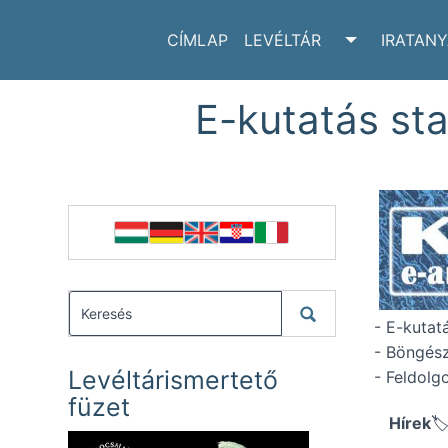
CÍMLAP
LEVÉLTÁR
IRATAN
TOGGLE LE
E-kutatás sta
- E-kutat
- Böngész
Levéltárismertető
- Feldolg
füzet
Hírek