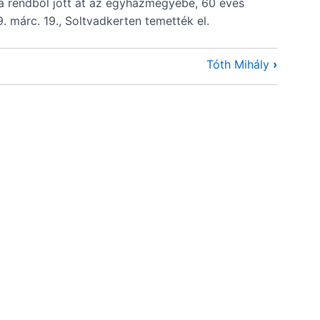
ta rendből jött át az egyházmegyébe, 60 éves
. márc. 19., Soltvadkerten temették el.
Tóth Mihály
›