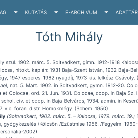
YAG
KUTATÁS
E-ARCHIVUM
ADATTÁR
VÉLTÁR SUBMENU
TOGGLE IRATANYAG SUBMENU
TOGGLE KUTATÁS SUBMENU
TOGGLE E-A
Tóth Mihály
ly szül. 1902. márc. 5. Soltvadkert, gimn. 1912-1918 Kalocsa
alocsa, hitokt. káplán: 1931 Baja-Szent István, 1932 Baja-Belv
, 1947 esperes, 1962 nyugdíj, 1973 kis. lelkész Csávoly. 
ael,
nat. 5. Mart. 1902. in Soltvadkert, gymn. 1912-20. Colo
 et Colocae, ord. 21. Jun. 1931. Colocae, coop. in Baja Sz. 
n schol. civ. et coop. in Baja-Belváros, 1934. admin. in Kes
947. vic. foran. distr. Homokmégy. (Schem. 1950)
ly
(Soltvadkert, 1902. márc. 5. – Kalocsa, 1979. márc. 19.)
1
, gyógykezelés /Kölcsön /Ezüstmise 1956. /Fegyelmi 1960-61
ersonalia-2002)