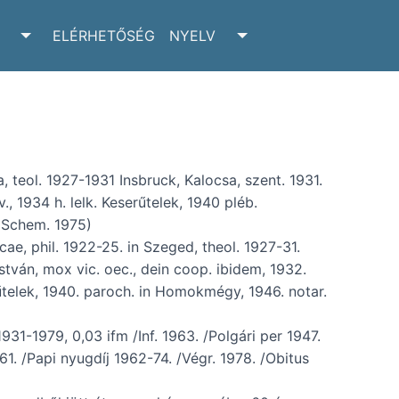
ELÉRHETŐSÉG
NYELV
RCHIVUM SUBMENU
TOGGLE ADATTÁR SUBMENU
TOGGLE NYELV SUBM
, teol. 1927-1931 Insbruck, Kalocsa, szent. 1931.
., 1934 h. lelk. Keserűtelek, 1940 pléb.
(Schem. 1975)
cae, phil. 1922-25. in Szeged, theol. 1927-31.
István, mox vic. oec., dein coop. ibidem, 1932.
erűtelek, 1940. paroch. in Homokmégy, 1946. notar.
931-1979, 0,03 ifm /Inf. 1963. /Polgári per 1947.
. /Papi nyugdíj 1962-74. /Végr. 1978. /Obitus