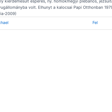
ly kiérdemesült esperes, ny. homokmégyi plébános, jezsui
yugállományba volt. Elhunyt a kalocsai Papi Otthonban 1979
ia-2009)
hael
Fel