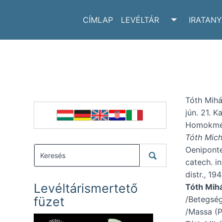
CÍMLAP
LEVÉLTÁR
IRATAN
TOGGLE LE
Tóth Mihá
jún. 21. K
Homokmégy
Tóth Mich
Oeniponte
catech. i
distr., 1
Levéltárismertető
Tóth Mihá
füzet
/Betegség
/Massa (P