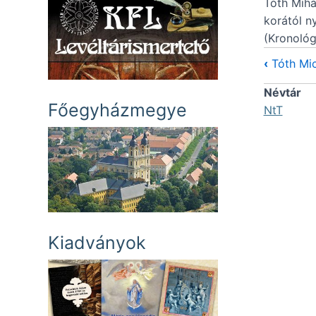
Tóth Mihá
korától n
(Kronológ
‹
Tóth Mic
Névtár
Főegyházmegye
NtT
Kiadványok