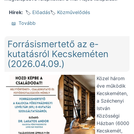
Előadás
Közművelődés
Hírek
(Előadás a hajósi kegyszoborról (2026.05.0
Tovább
Forrásismertető az e-
kutatásról Kecskeméten
(2026.04.09.)
Közel három
éve működik
Kecskeméten,
a Széchenyi
István
Közösségi
Házban (6000
Kecskemét,