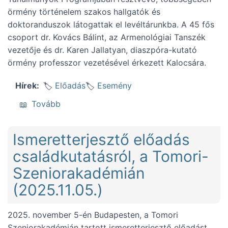
örmény történelem szakos hallgatók és
doktoranduszok látogattak el levéltárunkba. A 45 fős
csoport dr. Kovács Bálint, az Armenológiai Tanszék
vezetője és dr. Karen Jallatyan, diaszpóra-kutató
örmény professzor vezetésével érkezett Kalocsára.
Előadás
Esemény
Hírek
(Ismerkedés a KFL örmény forrásaival (2025.
Tovább
Ismeretterjesztő előadás
családkutatásról, a Tomori-
Szeniorakadémián
(2025.11.05.)
2025. november 5-én Budapesten, a Tomori
Szeniorakadémián tartott ismeretterjesztő előadást