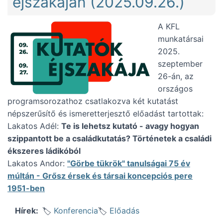
éjszakáján (2025.09.26.)
A KFL
munkatársai
2025.
szeptember
26-án, az
országos
programsorozathoz csatlakozva két kutatást
népszerűsítő és ismeretterjesztő előadást tartottak:
Lakatos Adél:
Te is lehetsz kutató - avagy hogyan
szippantott be a családkutatás? Történetek a családi
ékszeres ládikóból
Lakatos Andor:
"Görbe tükrök" tanulságai 75 év
múltán - Grősz érsek és társai koncepciós pere
1951-ben
Konferencia
Előadás
Hírek