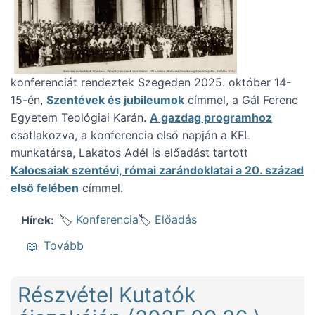
konferenciát rendeztek Szegeden 2025. október 14-
15-én,
Szentévek és jubileumok
címmel, a Gál Ferenc
Egyetem Teológiai Karán.
A gazdag programhoz
csatlakozva, a konferencia első napján a KFL
munkatársa, Lakatos Adél is előadást tartott
Kalocsaiak szentévi, római zarándoklatai a 20. század
első felében
címmel.
Konferencia
Előadás
Hírek
(Kalocsai főegyházmegyés zarándoklatokról
Tovább
Részvétel Kutatók