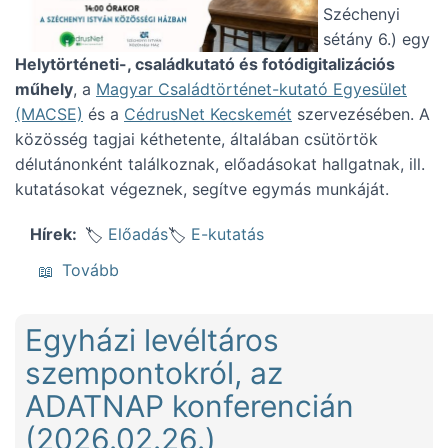
Széchenyi
sétány 6.) egy
Helytörténeti-, családkutató és fotódigitalizációs
műhely
, a
Magyar Családtörténet-kutató Egyesület
(MACSE)
és a
CédrusNet Kecskemét
szervezésében. A
közösség tagjai kéthetente, általában csütörtök
délutánonként találkoznak, előadásokat hallgatnak, ill.
kutatásokat végeznek, segítve egymás munkáját.
Előadás
E-kutatás
Hírek
(Forrásismertető az e-kutatásról Kecskemé
Tovább
Egyházi levéltáros
szempontokról, az
ADATNAP konferencián
(2026.02.26.)