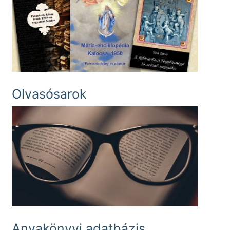
Olvasósarok
Anyakönyvi adatbázis