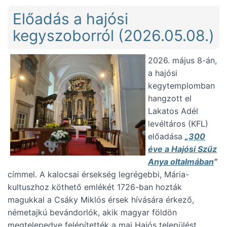
Előadás a hajósi
kegyszoborról (2026.05.08.)
2026. május 8-án,
a hajósi
kegytemplomban
hangzott el
Lakatos Adél
levéltáros (KFL)
előadása
„
300
éve a Hajósi Szűz
Anya oltalmában
”
címmel. A kalocsai érsekség legrégebbi, Mária-
kultuszhoz köthető emlékét 1726-ban hozták
magukkal a Csáky Miklós érsek hívására érkező,
németajkú bevándorlók, akik magyar földön
megtelepedve felépítették a mai Hajós települést.