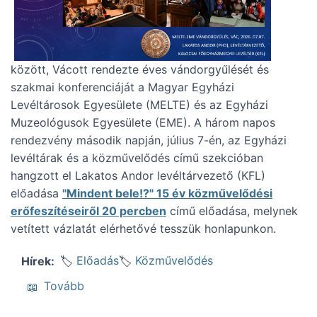
között, Vácott rendezte éves vándorgyűlését és
szakmai konferenciáját a Magyar Egyházi
Levéltárosok Egyesülete (MELTE) és az Egyházi
Muzeológusok Egyesülete (EME). A három napos
rendezvény második napján, július 7-én, az Egyházi
levéltárak és a közművelődés című szekcióban
hangzott el Lakatos Andor levéltárvezető (KFL)
előadása
"Mindent bele!?" 15 év közművelődési
erőfeszítéseiről 20 percben
című előadása, melynek
vetített vázlatát elérhetővé tesszük honlapunkon.
Előadás
Közművelődés
Hírek
(Közművelődésről, a MELTE vándorgyűlésén
Tovább