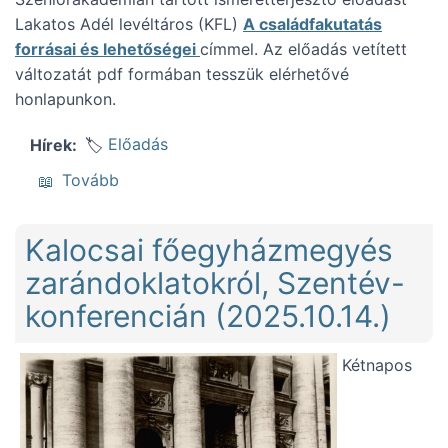
Lakatos Adél levéltáros (KFL)
A családfakutatás
forrásai és lehetőségei
címmel. Az előadás vetített
változatát pdf formában tesszük elérhetővé
honlapunkon.
Előadás
Hírek
(Ismeretterjesztő előadás családkutatásról
Tovább
Kalocsai főegyházmegyés
zarándoklatokról, Szentév-
konferencián (2025.10.14.)
Kétnapos