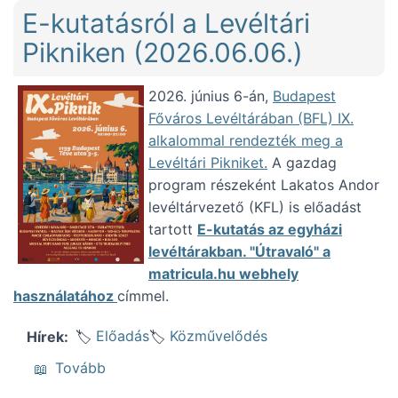
E-kutatásról a Levéltári
Pikniken (2026.06.06.)
2026. június 6-án,
Budapest
Főváros Levéltárában (BFL) IX.
alkalommal rendezték meg a
Levéltári Pikniket.
A gazdag
program részeként Lakatos Andor
levéltárvezető (KFL) is előadást
tartott
E-kutatás az egyházi
levéltárakban. "Útravaló" a
matricula.hu webhely
használatához
címmel.
Előadás
Közművelődés
Hírek
(E-kutatásról a Levéltári Pikniken (2026.06.
Tovább