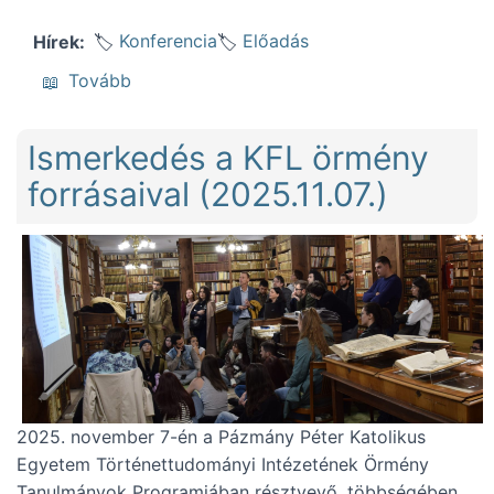
Konferencia
Előadás
Hírek
(Egyházi levéltáros szempontokról, az ADA
Tovább
Ismerkedés a KFL örmény
forrásaival (2025.11.07.)
2025. november 7-én a Pázmány Péter Katolikus
Egyetem Történettudományi Intézetének Örmény
Tanulmányok Programjában résztvevő, többségében