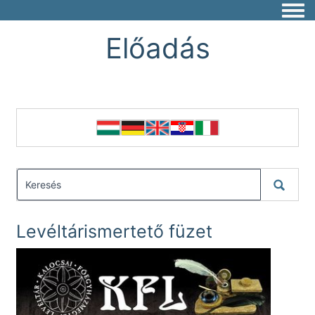
Togg
Előadás
Levéltárismertető füzet