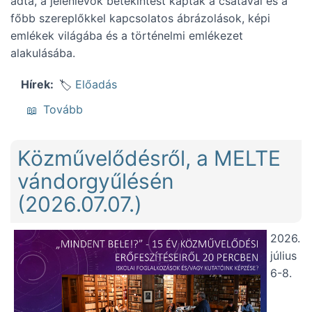
adta, a jelenlévők betekintést kaptak a csatával és a
főbb szereplőkkel kapcsolatos ábrázolások, képi
emlékek világába és a történelmi emlékezet
alakulásába.
Előadás
Hírek
(Mohács képi emlékeiről, az Ordasi alkotót
Tovább
Közművelődésről, a MELTE
vándorgyűlésén
(2026.07.07.)
2026.
július
6-8.