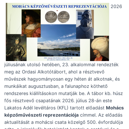
2026
júliusának utolsó hetében, 23. alkalommal rendezték
meg az Ordasi Alkotótábort, ahol a résztvevő
művészek hagyományosan egy héten át alkotnak, és
munkáikat augusztusban, a falunaphoz köthető
rendszeres kiállításokon mutatják be. A tábor kb. húsz
fős résztvevő csapatának 2026. július 28-án este
Lakatos Adél levéltáros (KFL) tartott előadást
Mohács
képzőművészeti reprezentációja
címmel. Az előadás
aktualitását a mohácsi csata közelgő 500. évfordulója