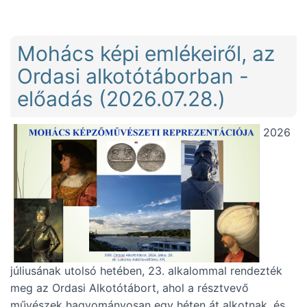
Mohács képi emlékeiről, az
Ordasi alkotótáborban -
előadás (2026.07.28.)
2026
júliusának utolsó hetében, 23. alkalommal rendezték
meg az Ordasi Alkotótábort, ahol a résztvevő
művészek hagyományosan egy héten át alkotnak, és