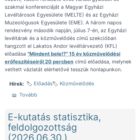
szakmai konferenciáját a Magyar Egyházi
Levéltárosok Egyesülete (MELTE) és az Egyházi
Muzeológusok Egyesülete (EME). A három napos
rendezvény második napján, július 7-én, az Egyházi
levéltárak és a közművelődés című szekcióban
hangzott el Lakatos Andor levéltárvezető (KFL)
előadása
"Mindent bele!?" 15 év közművelődési
erőfeszítéseiről 20 percben
című előadása, melynek
vetített vázlatát elérhetővé tesszük honlapunkon.
Előadás
Közművelődés
Hírek
(Közművelődésről, a MELTE vándorgyűlésén
Tovább
E-kutatás statisztika,
feldolgozottság
(2026.06.30.)