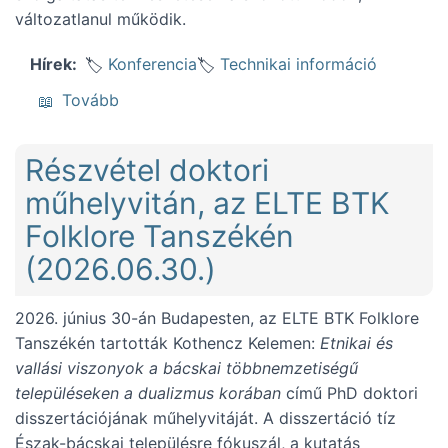
változatlanul működik.
Konferencia
Technikai információ
Hírek
(2026. július 6-8. között levéltárunk zárva 
Tovább
Részvétel doktori
műhelyvitán, az ELTE BTK
Folklore Tanszékén
(2026.06.30.)
2026. június 30-án Budapesten, az ELTE BTK Folklore
Tanszékén tartották Kothencz Kelemen:
Etnikai és
vallási viszonyok a bácskai többnemzetiségű
településeken a dualizmus korában
című PhD doktori
disszertációjának műhelyvitáját. A disszertáció tíz
Észak-bácskai településre fókuszál, a kutatás