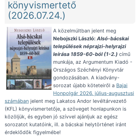
könyvismertető
(2026.07.24.)
A közelmúltban jelent meg
Nebojszki László:
Alsó-bácskai
települések néprajzi-helyrajzi
leírása 1859-60-ból (1-2.)
című
munkája, az Argumentum Kiadó -
Országos Széchényi Könyvtár
gondozásában. A kiadvány-
sorozat újabb köteteiről a
Bajai
Honpolgár 2026. július-augusztusi
számában
jelent meg Lakatos Andor levéltárvezető
(KFL) könyvismertetője, a szöveget honlapunkon is
közöljük, és egyben jó szívvel ajánljuk az egész
sorozatot kutatóink, ill. a bácskai helytörténet iránt
érdeklődők figyelmébe!