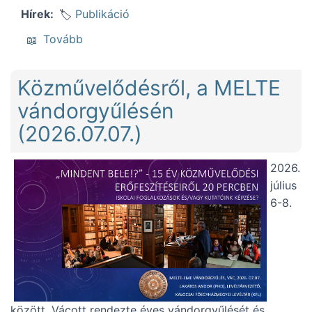
Publikáció
Hírek
(Alsó-bácskai települések néprajzi-helyrajzi
Tovább
Közművelődésről, a MELTE
vándorgyűlésén
(2026.07.07.)
2026.
július
6-8.
között, Vácott rendezte éves vándorgyűlését és