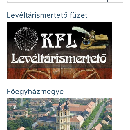
Levéltárismertető füzet
Főegyházmegye