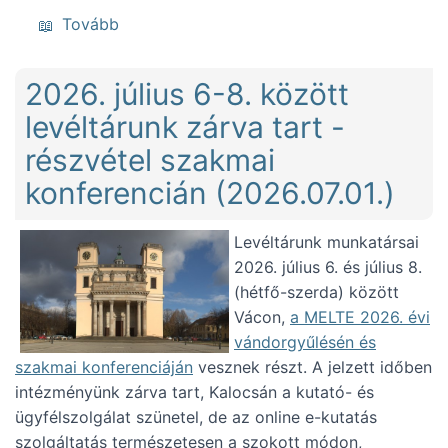
(E-kutatás statisztika, feldolgozottság (202
Tovább
2026. július 6-8. között
levéltárunk zárva tart -
részvétel szakmai
konferencián (2026.07.01.)
Levéltárunk munkatársai
2026. július 6. és július 8.
(hétfő-szerda) között
Vácon,
a MELTE 2026. évi
vándorgyűlésén és
szakmai konferenciáján
vesznek részt. A jelzett időben
intézményünk zárva tart, Kalocsán a kutató- és
ügyfélszolgálat szünetel, de az online e-kutatás
szolgáltatás természetesen a szokott módon,