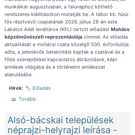
munkáikat augusztusban, a falunaphoz köthető
rendszeres kiállításokon mutatják be. A tábor kb. húsz
fős résztvevő csapatának 2026. július 28-án este
Lakatos Adél levéltáros (KFL) tartott előadást
Mohács
képzőművészeti reprezentációja
címmel. Az előadás
aktualitását a mohácsi csata közelgő 500. évfordulója
adta, a jelenlévők betekintést kaptak a csatával és a
főbb szereplőkkel kapcsolatos ábrázolások, képi
emlékek világába és a történelmi emlékezet
alakulásába.
Előadás
Hírek
(Mohács képi emlékeiről, az Ordasi alkotót
Tovább
Alsó-bácskai települések
néprajzi-helyrajzi leírása -